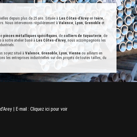
ielles depuis plus de 25 ans. Située à
Les Côtes-d’Arey
en
Isère
,
urs. Nous intervenons régulièrement à
Valence
,
Lyon
,
Grenoble
et
de
pièces métalliques spécifiques
, de
colliers de tuyauterie
, de
 à notre atelier basé à
Les Côtes-d’Arey
, nous accompagnons les
dustriels.
ous soyez situé à
Valence
,
Grenoble
,
Lyon
,
Vienne
ou ailleurs en
s les entreprises industrielles sur des projets de toutes tailles, du
on
ienne
'Arey | E-mail :
Cliquez ici pour voir
ie industriel à Lyon
ie industriel à Vienne
ture métallique à Lyon
cture métallique à Vienne