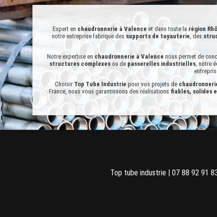
Expert en
chaudronnerie à Valence
et dans toute la
région Rh
notre entreprise fabrique des
supports de tuyauterie
, des
stru
Notre expertise en
chaudronnerie à Valence
nous permet de conce
structures complexes
ou de
passerelles industrielles
, notre 
entrepris
Choisir
Top Tube Industrie
pour vos projets de
chaudronneri
France, nous vous garantissons des réalisations
fiables, solides 
Chaudronnerie dans Rhône-alpes
Chaudronnerie à Grenoble
Top tube industrie | 07 88 92 91 83
Support de tuyauterie industriel dans Rhône-alpes
Support de tuyauterie industriel à Grenoble
Conception de structure métallique dans Rhône-alpes
Conception de structure métallique à Grenoble