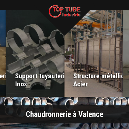
erie
Support tuyauterie
Structure métalliqu
Inox
Acier
Chaudronnerie à Valence