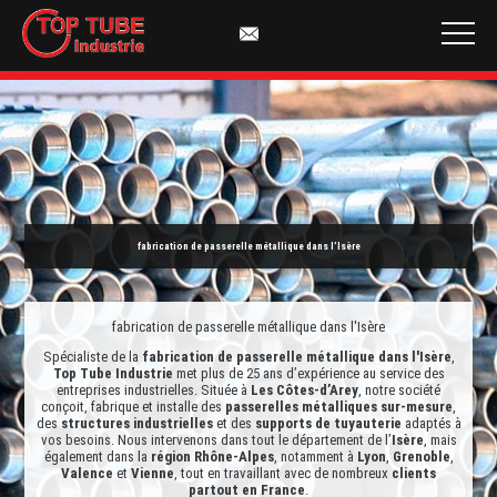
fabrication de passerelle métallique dans l’Isère
fabrication de passerelle métallique dans l'Isère
Spécialiste de la
fabrication de passerelle métallique dans l'Isère
,
Top Tube Industrie
met plus de 25 ans d’expérience au service des
entreprises industrielles. Située à
Les Côtes-d’Arey
, notre société
conçoit, fabrique et installe des
passerelles métalliques sur-mesure
,
des
structures industrielles
et des
supports de tuyauterie
adaptés à
vos besoins. Nous intervenons dans tout le département de l’
Isère
, mais
également dans la
région Rhône-Alpes
, notamment à
Lyon
,
Grenoble
,
Valence
et
Vienne
, tout en travaillant avec de nombreux
clients
partout en France
.