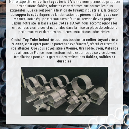
Notre expertise en
collier tuyauterie à Vienne
nous permet de proposer
des solutions fiables, robustes et conformes aux normes les plus
exigeantes. Que ce soit pour la fixation de
tuyaux industriels
, la création
de
supports spécifiques
ou la fabrication de
pièces métalliques sur-
mesure
, notre équipe met son savoir-faire au service de vos projets.
Depuis notre atelier basé à
Les Côtes-d’Arey
, nous accompagnons les
entreprises viennoises et nationales dans la mise en place de solutions
performantes et durables pour leurs installations industrielles.
Choisir
Top Tube Industrie
pour vos besoins en
collier tuyauterie à
Vienne
, c’est opter pour un partenaire expérimenté, réactif et attentif à
vos attentes. Que vous soyez situé à
Vienne
,
Grenoble
,
Lyon
,
Valence
ou ailleurs en France, nous mettons notre expertise au service de vos
installations pour vous garantir des réalisations
fiables, solides et
durables
.