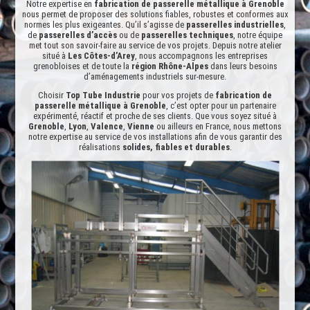
Notre expertise en
fabrication de passerelle métallique à Grenoble
nous permet de proposer des solutions fiables, robustes et conformes aux
normes les plus exigeantes. Qu’il s’agisse de
passerelles industrielles
,
de
passerelles d’accès
ou de
passerelles techniques
, notre équipe
met tout son savoir-faire au service de vos projets. Depuis notre atelier
situé à
Les Côtes-d’Arey
, nous accompagnons les entreprises
grenobloises et de toute la
région Rhône-Alpes
dans leurs besoins
d’aménagements industriels sur-mesure.
Choisir
Top Tube Industrie
pour vos projets de
fabrication de
passerelle métallique à Grenoble
, c’est opter pour un partenaire
expérimenté, réactif et proche de ses clients. Que vous soyez situé à
Grenoble
,
Lyon
,
Valence
,
Vienne
ou ailleurs en France, nous mettons
notre expertise au service de vos installations afin de vous garantir des
réalisations
solides, fiables et durables
.